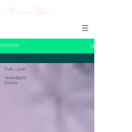
Margherita
Pogliani
PENSIERI
Tutti i post
Tutti i post
Serendipity
Colors