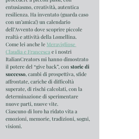
entusiasmo, creatività, autentica 
resilienza. Ha inventato (guarda caso 
con un’amica!) un calendario 
dell’Avvento dove scoprire piccole 
realtà e attività della Lomellina. 
Come lei anche le 
Meravigliose 
Claudia e Francesca
 e i nostri 
ItalianCreators mi hanno dimostrato 
il potere del “give back”, con 
storie di 
successo
, cambi di prospettiva, sfide 
affrontate, cariche di difficoltà 
superate, di rischi calcolati, con la 
determinazione di sperimentare 
nuove parti, nuove vite.
Ciascuno di loro ha ridato vita a 
emozioni, memorie, tradizioni, sogni, 
visioni.