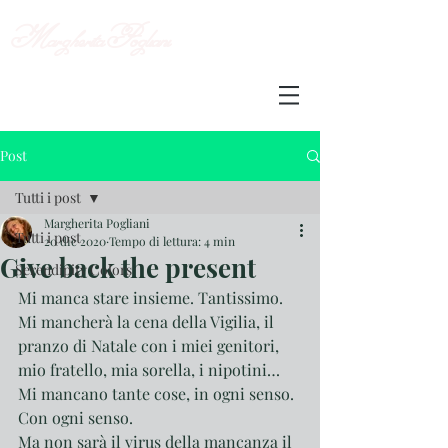
Margherita
Pogliani
Post
Tutti i post
Margherita Pogliani
Tutti i post
20 dic 2020
Tempo di lettura: 4 min
Give back the present
Serendipity Colors
Mi manca stare insieme. Tantissimo.
Mi mancherà la cena della Vigilia, il 
pranzo di Natale con i miei genitori, 
mio fratello, mia sorella, i nipotini…
Mi mancano tante cose, in ogni senso. 
Con ogni senso.
Ma non sarà il virus della mancanza il 