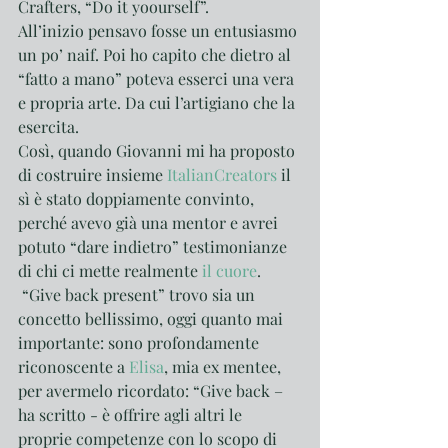
Crafters, “Do it yoourself”.  
All’inizio pensavo fosse un entusiasmo 
un po’ naif. Poi ho capito che dietro al 
“fatto a mano” poteva esserci una vera 
e propria arte. Da cui l’artigiano che la 
esercita.
Così, quando Giovanni mi ha proposto 
di costruire insieme 
ItalianCreators
 il 
sì è stato doppiamente convinto, 
perché avevo già una mentor e avrei 
potuto “dare indietro” testimonianze 
di chi ci mette realmente 
il cuore
.
 “Give back present” trovo sia un 
concetto bellissimo, oggi quanto mai 
importante: sono profondamente 
riconoscente a 
Elisa
, mia ex mentee, 
per avermelo ricordato: “Give back – 
ha scritto - è offrire agli altri le 
proprie competenze con lo scopo di 