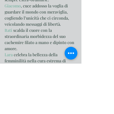
Giacomo
, cuce addosso la voglia di 
guardare il mondo con meraviglia, 
cogliendo l’unicità che ci circonda, 
veicolando messaggi di libertà
.
Itati
 scalda il cuore con la 
straordinaria morbidezza del suo 
cachemire filato a mano e dipinto con 
amore.
Lara
 celebra la bellezza della 
femminilità nella cura estrema di 
dettagli che ci portano a dire: “tutto è 
possibile”. 
Infine (solo per ordine alfabetico!) 
Serena e Paolo
 hanno trasformato 
foglie “vive” in gioielli per l’eternità, 
invitandoci a indossare i nostri 
unicum.