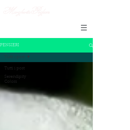
Margherita
Pogliani
PENSIERI
Tutti i post
Tutti i post
Serendipity
Colors