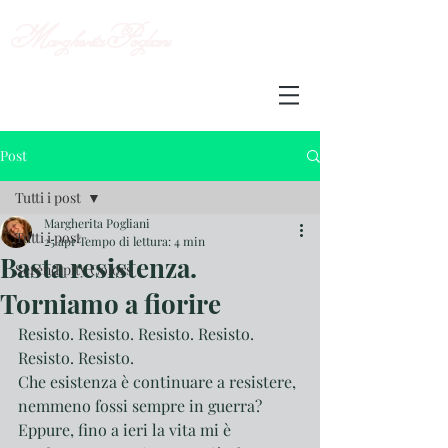
Margherita
Pogliani
Post
Tutti i post
Margherita Pogliani
Tutti i post
25 apr
Tempo di lettura: 4 min
Basta resistenza.
Serendipity Colors
Torniamo a fiorire
Resisto. Resisto. Resisto. Resisto. 
Resisto. Resisto. 
Che esistenza è continuare a resistere, 
nemmeno fossi sempre in guerra?
Eppure, fino a ieri la vita mi è 