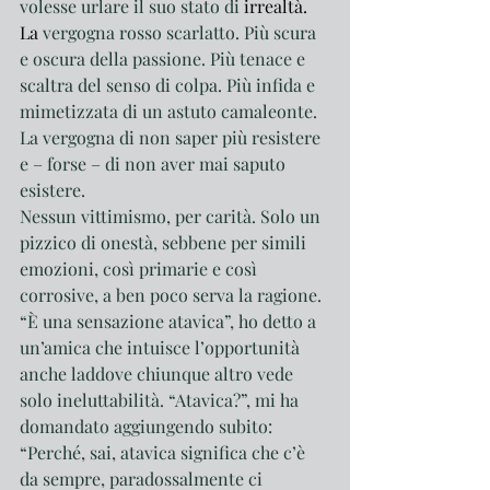
volesse urlare il suo stato di 
irrealtà.
La
vergogna rosso scarlatto. Più scura 
e oscura della passione. Più tenace e 
scaltra del senso di colpa. Più infida e 
mimetizzata di un astuto camaleonte. 
La vergogna di non saper più resistere 
e – forse – di non aver mai saputo 
esistere. 
Nessun vittimismo, per carità. Solo un 
pizzico di onestà, sebbene per simili 
emozioni, così primarie e così 
corrosive, a ben poco serva la ragione.
“È una sensazione atavica”, ho detto a 
un’amica che intuisce l’opportunità 
anche laddove chiunque altro vede 
solo ineluttabilità. “Atavica?”, mi ha 
domandato aggiungendo subito: 
“Perché, sai, atavica significa che c’è 
da sempre, paradossalmente ci 