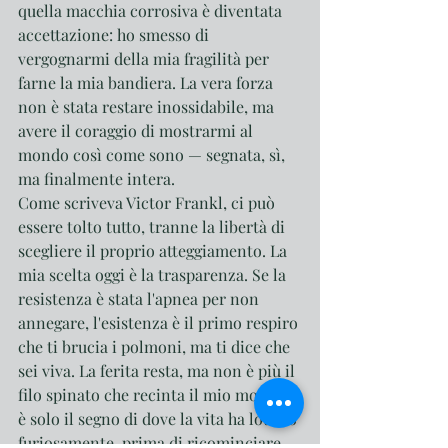
quella macchia corrosiva è diventata 
accettazione: ho smesso di 
vergognarmi della mia fragilità per 
farne la mia bandiera. La vera forza 
non è stata restare inossidabile, ma 
avere il coraggio di mostrarmi al 
mondo così come sono — segnata, sì, 
ma finalmente intera.
Come scriveva Victor Frankl, ci può 
essere tolto tutto, tranne la libertà di 
scegliere il proprio atteggiamento. La 
mia scelta oggi è la trasparenza. Se la 
resistenza è stata l'apnea per non 
annegare, l'esistenza è il primo respiro 
che ti brucia i polmoni, ma ti dice che 
sei viva. La ferita resta, ma non è più il 
filo spinato che recinta il mio mondo: 
è solo il segno di dove la vita ha lottato 
furiosamente, prima di ricominciare, 