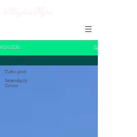
Margherita
Pogliani
PENSIERI
Tutti i post
Tutti i post
Serendipity
Colors