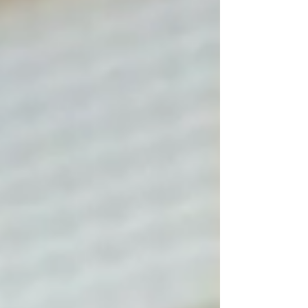
ma finalmente intera. Come questa margherita,
che non chiede permesso all’asfalto per cercare