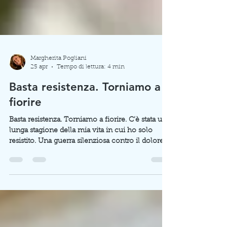
Margherita Pogliani
25 apr
Tempo di lettura: 4 min
Basta resistenza. Torniamo a
fiorire
Basta resistenza. Torniamo a fiorire. C’è stata una
lunga stagione della mia vita in cui ho solo
resistito. Una guerra silenziosa contro il dolore,
la perdita e una strana, viscerale vergogna:
quella di non aver salvato chi amavo, di essere
fragile, di essere stanca. Oggi quella vergogna
scarlatta ha cambiato natura. Si è trasformata nel
coraggio di mostrarmi così come sono: segnata,