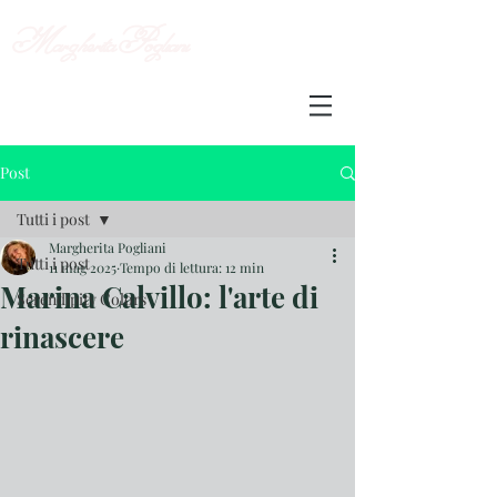
Margherita
Pogliani
Post
Tutti i post
Margherita Pogliani
Tutti i post
11 mag 2025
Tempo di lettura: 12 min
Marina Calvillo: l'arte di
Serendipity Colors
rinascere