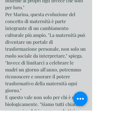
insieme ai propri figli invece che solo 
per loro."
Per Marina, questa evoluzione del 
concetto di maternità è parte 
integrante di un cambiamento 
culturale più ampio. "La maternità può 
diventare un portale di 
trasformazione personale, non solo un 
ruolo sociale da interpretare," spiega. 
"Invece di limitarci a celebrare le 
madri un giorno all'anno, potremmo 
riconoscere e onorare il potere 
trasformativo della maternità ogni 
giorno."
E questo vale non solo per chi è madre 
biologicamente. "Siamo tutti chiamati 
a essere 'madri' in senso archetipico – 
a nutrire, a proteggere, a far crescere 
ciò che amiamo. In questo senso, la 