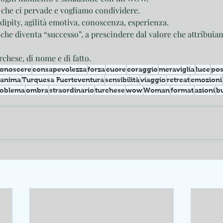
che ci pervade e vogliamo condividere. 
ipity, agilità emotiva, conoscenza, esperienza. 
che diventa “successo”, a prescindere dal valore che attribuia
chese, di nome e di fatto.
conoscere
consapevolezza
forza
cuore
coraggio
meraviglia
luce
pos
anima
Turquesa Fuerteventura
sensibilità
viaggio
retreat
emozioni
roblema
ombra
straordinario
turchese
wow
Woman
format
azioni
b