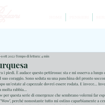
liani
HOME
PENSIERI
SER
9 ott 2022
Tempo di lettura: 4 min
urquesa
tra i piedi. È audace questo pettirosso: sta e mi osserva a lungo 
l suo coraggio. Sono seduta su una panchina del pronto soccors
opo un’estate al capezzale dovrei essere rodata. E invece… Inv
a molta rabbia…
 per questa serie di emergenze che sembrano volermi far esp
o "Wow", perché nonostante tutto mi ostino caparbiamente a cer