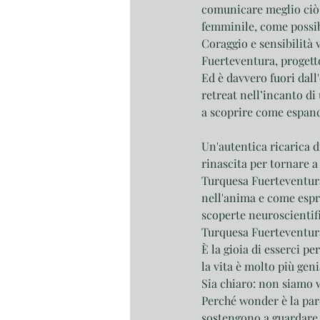
comunicare meglio ciò c
femminile, come possibi
Coraggio e sensibilità
Fuerteventura, progett
Ed è davvero fuori dall
retreat nell’incanto di
a scoprire come espand
Un'autentica ricarica 
rinascita per tornare a
Turquesa Fuerteventura
nell'anima e come espr
scoperte neuroscientifi
Turquesa Fuerteventura
È la gioia di esserci p
la vita è molto più ge
Sia chiaro: non siam
Perché wonder è la paro
sostengono a guardare