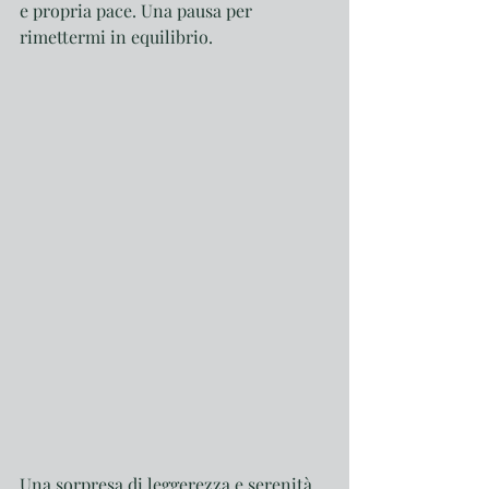
e propria pace. Una pausa per 
rimettermi in equilibrio. 
Una sorpresa di leggerezza e serenità. 