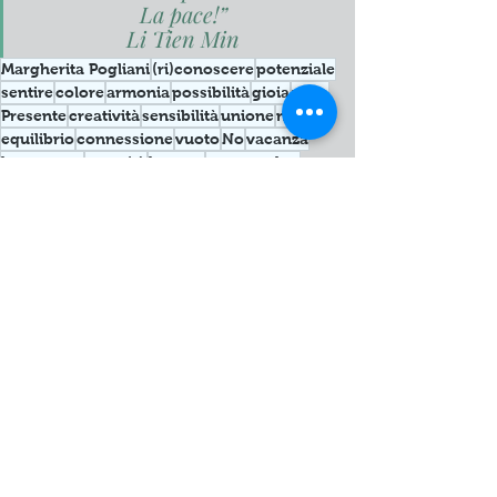
 La pace!”
 Li Tien Min
Margherita Pogliani
(ri)conoscere
potenziale
sentire
colore
armonia
possibilità
gioia
pace
Presente
creatività
sensibilità
unione
natura
equilibrio
connessione
vuoto
No
vacanza
leggerezza
serenità
legame
peacemaker
conflitto
lotta
contrasto
vincere
stare in pace
fare pace
Post recenti
Mostra tutti