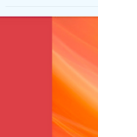
persone autentiche, consapevoli della propria
leadership, coerenti con le proprie virtù, libere
di manifestarsi, passionali e appassionate,
curiose e maestose, responsabili e irresponsabili,
sognatrici e attivatrici. Riconosciamoci la
capacità emanare luce, energia, forza e coraggio
con un sorriso sincero e con reale, davvero
reale, riconoscenza.