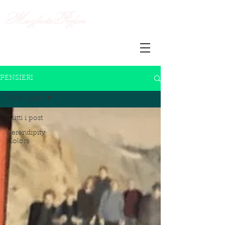
Margherita
Pogliani
PENSIERI
Tutti i post
Tutti i post
Serendipity
Colors