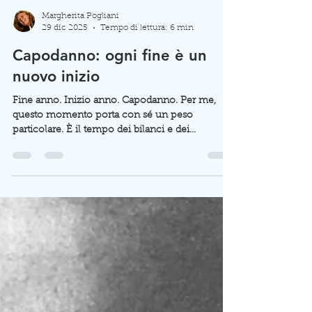
Margherita Pogliani
29 dic 2025
Tempo di lettura: 6 min
Capodanno: ogni fine è un
nuovo inizio
Fine anno. Inizio anno. Capodanno. Per me,
questo momento porta con sé un peso
particolare. È il tempo dei bilanci e dei
ringraziamenti, delle riflessioni che scavano in
profondità. Il tempo dei pianti che liberano, dei
rammarichi che ancora pungono. Il tempo
delle speranze che sbocciano timide e dei
desideri che osano farsi spazio. "Ogni fine è un
nuovo inizio", dichiarò Hannah Arendt. Non
avrei potuto trovare parole più vere per questo
Capodanno, perché ogni inizio ha bisog