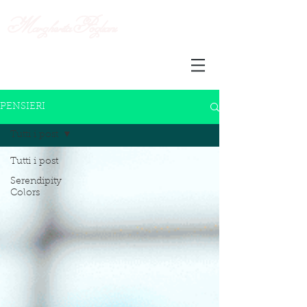
Margherita
Pogliani
PENSIERI
Tutti i post
Tutti i post
Serendipity
Colors