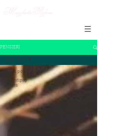
Margherita
Pogliani
PENSIERI
Tutti i post
Tutti i post
Serendipity
Colors