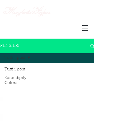
Margherita
Pogliani
PENSIERI
Tutti i post
Tutti i post
Serendipity
Colors