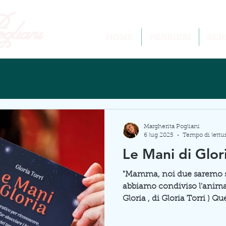
liani
HOME
PENSIERI
SER
Margherita Pogliani
6 lug 2025
Tempo di lettu
Le Mani di Glor
"Mamma, noi due saremo s
abbiamo condiviso l'anima.
Gloria , di Gloria Torri ) Que