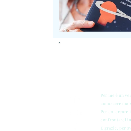
CONTACT
Per me è un ve
conoscere nuove
Per co-creare 
confrontarci in
E grazie, per a