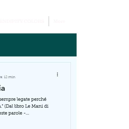
ENDIPITY COLORS
More
ra: 12 min
ia
empre legate perché
" (Dal libro Le Mani di
ste parole -...