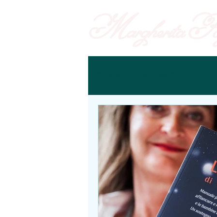
Margherita
Pog
Tutti i post
Serendipity Colors