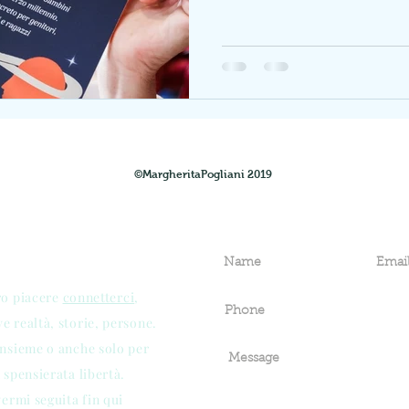
©MargheritaPogliani 2019
ro piacere
connetterci
,
 realtà, storie, persone.
insieme o anche solo per
 spensierata libertà.
vermi seguita fin qui