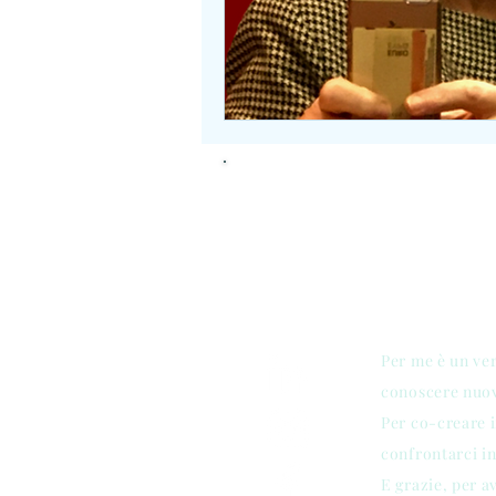
CONTACT
Per me è un ve
conoscere nuove
Per co-creare 
confrontarci in
E grazie, per a