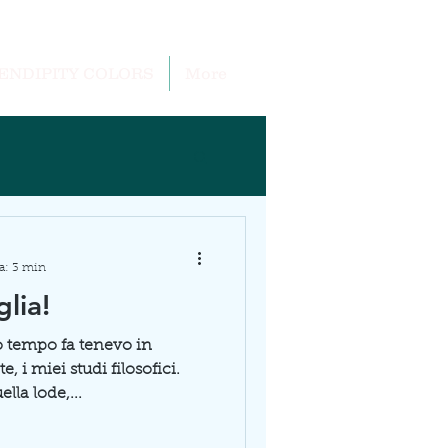
ENDIPITY COLORS
More
a: 3 min
lia!
co tempo fa tenevo in
 i miei studi filosofici.
la lode,...