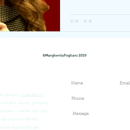
©MargheritaPogliani 2019
ro piacere
connetterci
,
 realtà, storie, persone.
insieme o anche solo per
 spensierata libertà.
vermi seguita fin qui