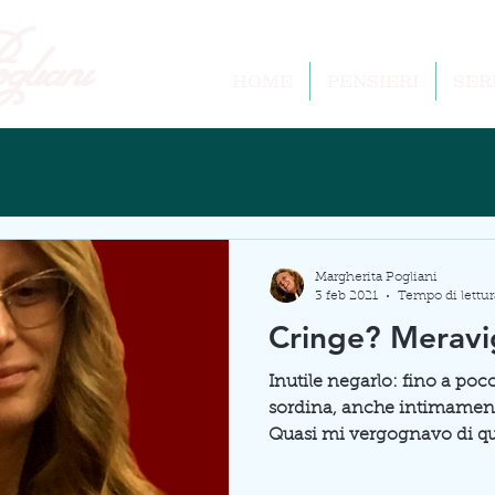
liani
HOME
PENSIERI
SER
Margherita Pogliani
3 feb 2021
Tempo di lettur
Cringe? Meravig
Inutile negarlo: fino a po
sordina, anche intimamente,
Quasi mi vergognavo di quel