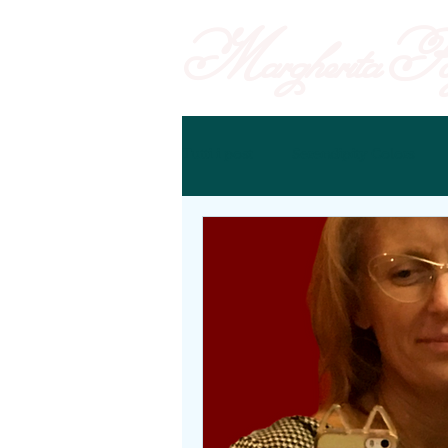
Margherita
Pog
Tutti i post
Serendipity Colors