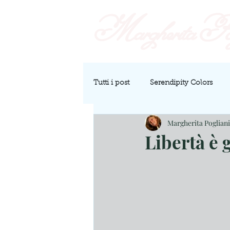
Margherita
Pog
Tutti i post
Serendipity Colors
Margherita Pogliani
Libertà è 