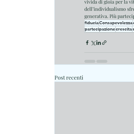
vivida di gioia per la v
dell’individualismo sfr
generativa. Più parteci
fiducia
Consapevolezza
partecipazione
crescita
Post recenti