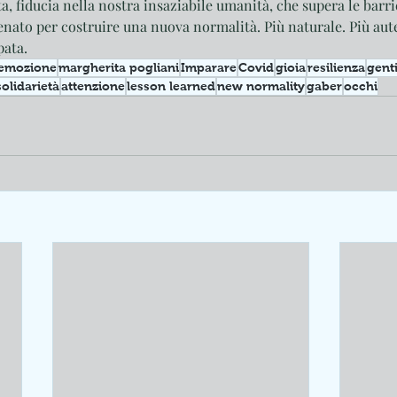
ita, fiducia nella nostra insaziabile umanità, che supera le barri
enato per costruire una nuova normalità. Più naturale. Più aute
pata.
emozione
margherita pogliani
Imparare
Covid
gioia
resilienza
gent
solidarietà
attenzione
lesson learned
new normality
gaber
occhi