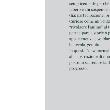
semplicemente perché n
Libero è chi sospende i 
Già: partecipazione, pr
Curioso come mi venga 
“rivolgere l’animo” al 
partecipare a storie o 
appartenenza e solidari
benevola, genuina. 
In questa “new normalit
alla costruzione di nuov
possono scatenare fant
progresso.