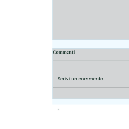
Commenti
Scrivi un commento...
La mia nonna e Regina
Margherita