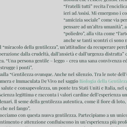
“Fratelli tutti” recita l’enciclic
ieri ad Assisi. Mi emergono i co
“amicizia sociale” come via per
pensare ad un’altra umanità”, a
“poliedro”, alla vita come “l’art
anche se tanti scontri ci sono ne
l “miracolo della gentilezza”, un’attitudine da recuperare perch
iberazione dalla crudeltà, dall’ansietà e dall’urgenza distratta”
. “Una persona gentile – leggo - crea una sana convivenza ed 
strugge i ponti”.
ulla “Gentilezza ovunque. Anche nel silenzio. Tra le note del­l’
umera e Immaculata De Vivo nel saggio 
Biologia della Gentilez
alute e consa­pevolezza, un ponte tra Stati Uniti e Italia, nel q
scienza legittima e racconta i valori cardine dell’esperienza u
enari. Il seme della gentilezza autentica, come il fiore di loto, 
che nel fango”.
occiamo con questa nuova gentilezza. Partecipiamo a un uni
sentimento e attenzione confluiscono in un’esperienza più profo