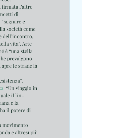
a firmata l’altro 
ncetti di 
 “sognare e 
lla società come 
e dell’incontro, 
lla vita”. Arte 
é è “una stella 
 che prevalgono 
apre le strade là 
esistenza”, 
za
. “Un viaggio in 
uale il lin­
mana e la 
ha il potere di 
co movimento 
nda e altresì più 