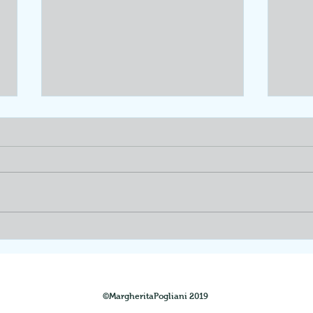
MMMMMamma
Bast
fiori
©MargheritaPogliani 2019