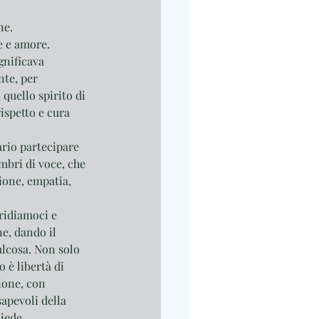
ne. 
e e amore. 
gnificava 
te, per 
quello spirito di 
ispetto e cura 
ario partecipare 
mbri di voce, che 
ione, empatia, 
ridiamoci e 
e, dando il 
lcosa. Non solo 
 è libertà di 
ione, con 
apevoli della 
iede. 