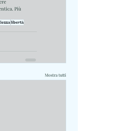
ere 
ntica. Più 
ilezza
libertà
Mostra tutti