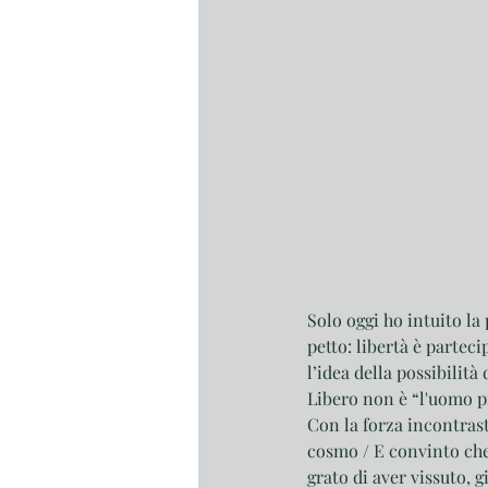
Solo oggi ho intuito la 
petto: libertà è partec
l’idea della possibilit
Libero non è “l'uomo pi
Con la forza incontrast
cosmo / E convinto che l
grato di aver vissuto, g