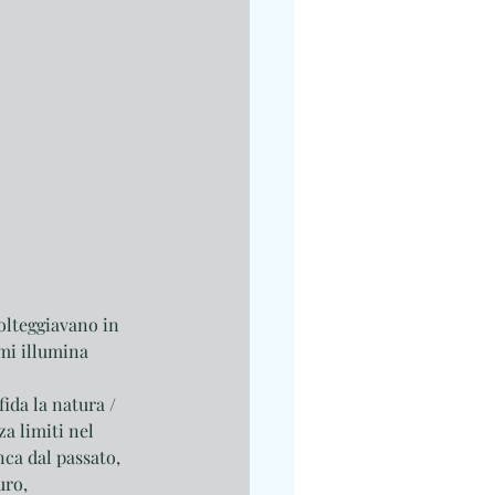
volteggiavano in 
mi illumina 
ida la natura / 
a limiti nel 
nca dal passato, 
uro, 