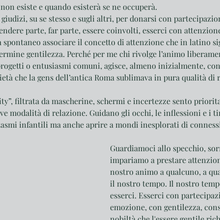
on esiste e quando esisterà se ne occuperà.
giudizi, su se stesso e sugli altri, per donarsi con partecipazio
endere parte, far parte, essere coinvolti, esserci con attenzion
spontaneo associare il concetto di attenzione che in latino si
termine gentilezza. Perché per me chi rivolge l’animo liberamen
progetti o entusiasmi comuni, agisce, almeno inizialmente, con 
età che la gens dell’antica Roma sublimava in pura qualità di r
y”, filtrata da mascherine, schermi e incertezze sento priorit
e modalità di relazione. Guidano gli occhi, le inflessioni e i ti
asmi infantili ma anche aprire a mondi inesplorati di conness
Guardiamoci allo specchio, sor
impariamo a prestare attenzion
nostro animo a qualcuno, a qua
il nostro tempo. Il nostro tempo
esserci. Esserci con partecipaz
emozione, con gentilezza, cons
nobiltà che l'essere gentile rich