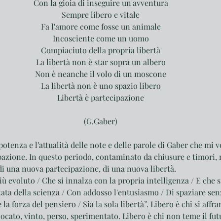
Con la gioia di inseguire un'avventura
Sempre libero e vitale
Fa l'amore come fosse un animale
Incosciente come un uomo
Compiaciuto della propria libertà
La libertà non è star sopra un albero
Non è neanche il volo di un moscone
La libertà non è uno spazio libero
Libertà è partecipazione
(G.Gaber)
potenza e l’attualità delle note e delle parole di Gaber che mi 
ipazione. In questo periodo, contaminato da chiusure e timori, 
à di una nuova partecipazione, di una nuova libertà.
ù evoluto / Che si innalza con la propria intelligenza / E che sf
ata della scienza / Con addosso l'entusiasmo / Di spaziare senz
a forza del pensiero / Sia la sola libertà”. Libero è chi si affra
iocato, vinto, perso, sperimentato. Libero è chi non teme il fut